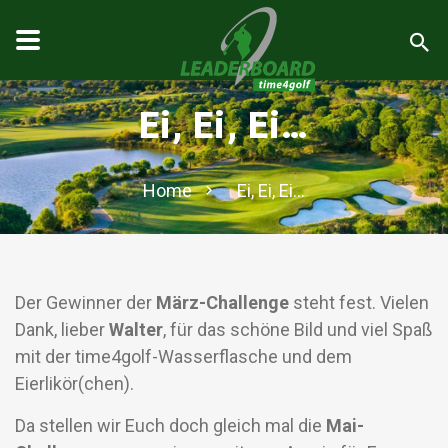
Ei, Ei, Ei…
Home
Ei, Ei, Ei…
Der Gewinner der
März-Challenge
steht fest. Vielen
Dank, lieber
Walter
, für das schöne Bild und viel Spaß
mit der time4golf-Wasserflasche und dem
Eierlikör(chen).
Da stellen wir Euch doch gleich mal die
Mai-