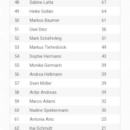
48
Sabine Latta
67
49
Heike Gollan
64
50
Markus Baumer
61
51
Uwe Diez
56
52
Mark Schäferling
51
53
Markus Tiefenböck
49
54
Sophie Hermann
43
55
Monika Germann
39
56
Andrea Hellmann
39
57
Sven Möller
39
58
Antje Andreas
39
59
Marco Adami
32
60
Nadine Spiekermann
30
61
Antonia Anic
25
62
Kai Schmidt
21