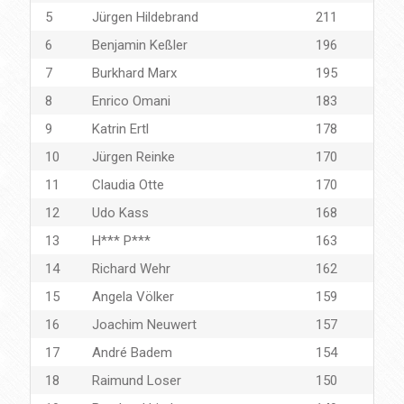
5
Jürgen Hildebrand
211
6
Benjamin Keßler
196
7
Burkhard Marx
195
8
Enrico Omani
183
9
Katrin Ertl
178
10
Jürgen Reinke
170
11
Claudia Otte
170
12
Udo Kass
168
13
H*** P***
163
14
Richard Wehr
162
15
Angela Völker
159
16
Joachim Neuwert
157
17
André Badem
154
18
Raimund Loser
150