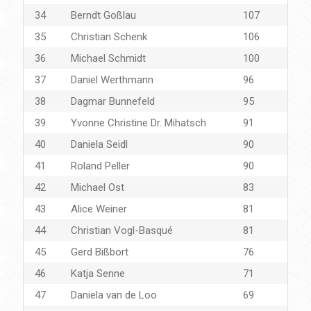
34
Berndt Goßlau
107
35
Christian Schenk
106
36
Michael Schmidt
100
37
Daniel Werthmann
96
38
Dagmar Bunnefeld
95
39
Yvonne Christine Dr. Mihatsch
91
40
Daniela Seidl
90
41
Roland Peller
90
42
Michael Ost
83
43
Alice Weiner
81
44
Christian Vogl-Basqué
81
45
Gerd Bißbort
76
46
Katja Senne
71
47
Daniela van de Loo
69