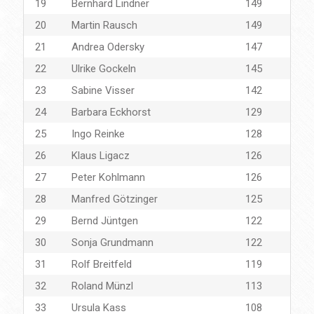
19
Bernhard Lindner
149
20
Martin Rausch
149
21
Andrea Odersky
147
22
Ulrike Gockeln
145
23
Sabine Visser
142
24
Barbara Eckhorst
129
25
Ingo Reinke
128
26
Klaus Ligacz
126
27
Peter Kohlmann
126
28
Manfred Götzinger
125
29
Bernd Jüntgen
122
30
Sonja Grundmann
122
31
Rolf Breitfeld
119
32
Roland Münzl
113
33
Ursula Kass
108