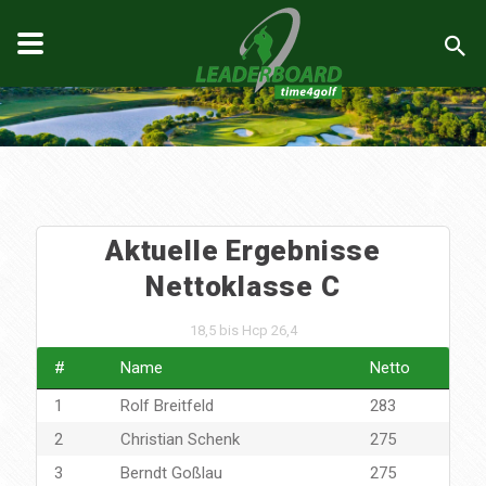
Aktuelle Ergebnisse
Nettoklasse C
18,5 bis Hcp 26,4
#
Name
Netto
1
Rolf Breitfeld
283
2
Christian Schenk
275
3
Berndt Goßlau
275