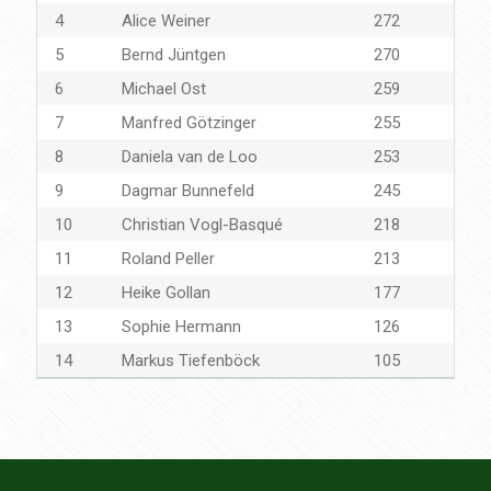
4
Alice Weiner
272
5
Bernd Jüntgen
270
6
Michael Ost
259
7
Manfred Götzinger
255
8
Daniela van de Loo
253
9
Dagmar Bunnefeld
245
10
Christian Vogl-Basqué
218
11
Roland Peller
213
12
Heike Gollan
177
13
Sophie Hermann
126
14
Markus Tiefenböck
105